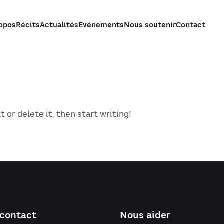
opos
Récits
Actualités
Evénements
Nous soutenir
Contact
 or delete it, then start writing!
 contact
Nous aider