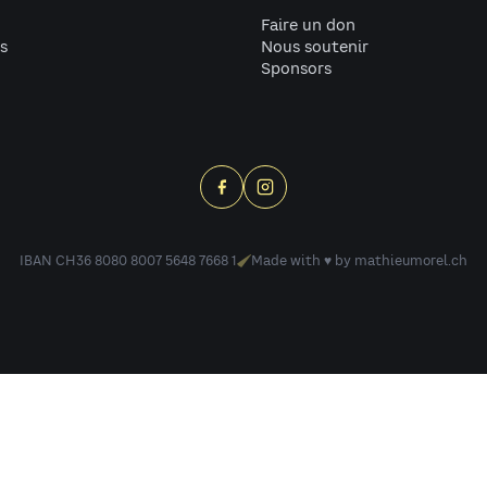
Faire un don
s
Nous soutenir
Sponsors
IBAN CH36 8080 8007 5648 7668 1
Made with ♥ by
mathieumorel.ch