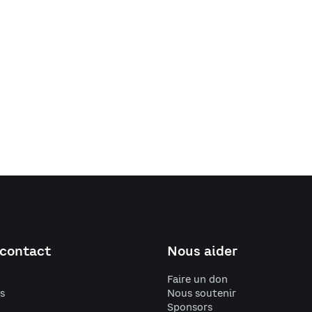
 contact
Nous aider
Faire un don
s
Nous soutenir
Sponsors