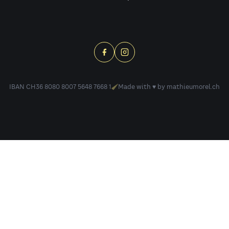
IBAN CH36 8080 8007 5648 7668 1
Made with ♥ by
mathieumorel.ch