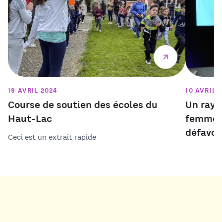
19 AVRIL 2024
10 AVRIL 
Course de soutien des écoles du
Un rayo
Haut-Lac
femmes 
défavor
Ceci est un extrait rapide