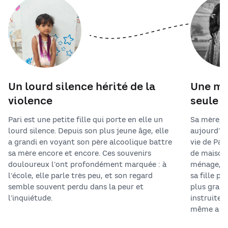
Un lourd silence hérité de la
Une mè
violence
seule 
Pari est une petite fille qui porte en elle un
Sa mère, s
lourd silence. Depuis son plus jeune âge, elle
aujourd’hu
a grandi en voyant son père alcoolique battre
vie de Pari
sa mère encore et encore. Ces souvenirs
de maiso
douloureux l’ont profondément marquée : à
ménage, fa
l’école, elle parle très peu, et son regard
sa fille pu
semble souvent perdu dans la peur et
plus grand
l’inquiétude.
instruite 
même a dû