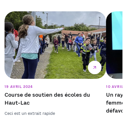
19 AVRIL 2024
10 AVRIL 
Course de soutien des écoles du
Un rayo
Haut-Lac
femmes 
défavor
Ceci est un extrait rapide